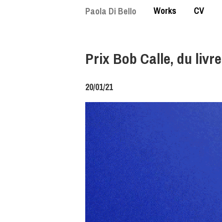
Skip
Works
CV
Paola Di Bello
to
main
content
Prix Bob Calle, du livre
20/01/21