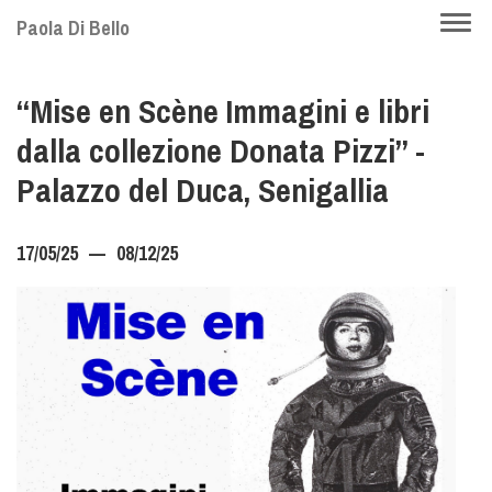
Skip
Togg
Paola Di Bello
to
navi
main
“Mise en Scène Immagini e libri
content
dalla collezione Donata Pizzi” -
Palazzo del Duca, Senigallia
17/05/25
08/12/25