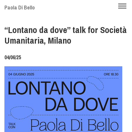
Skip
Togg
Paola Di Bello
to
navi
main
“Lontano da dove” talk for Società
content
Umanitaria, Milano
04/06/25